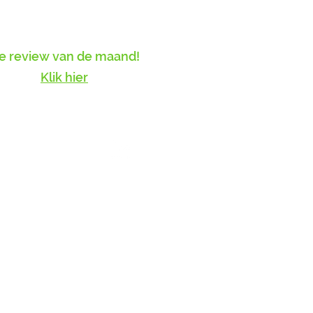
e review van de maand!
Klik hier
ntact
n Meertensstraat 28
65 PB Rotterdam​
 1052 6380
fo@schoolpraat.nl
temap