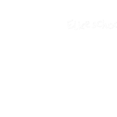
SchoolPraat
communicatiesysteem