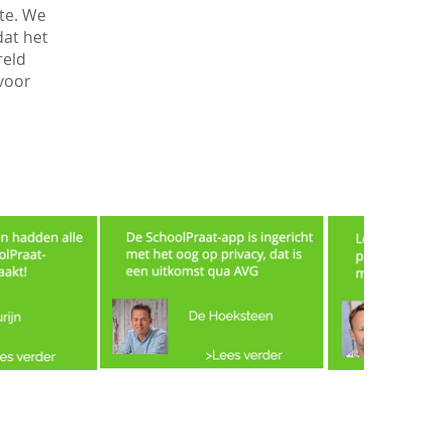
te. We
dat het
reld
 voor