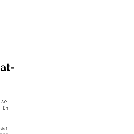
Reviews
Contact
at-
t we
. En
gaan