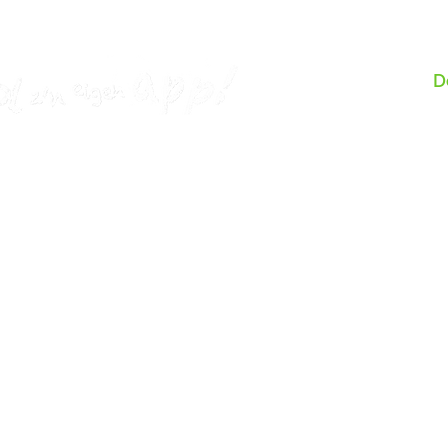
D
School app
Modules
Co
Website
Standaard functies
Ja
Informatiescherm
30
Extra opties
06
E-mailsysteem + betaaloptie
Kosten
in
Overblijfsysteem
Informatie
Basisschool app
Si
Test-app