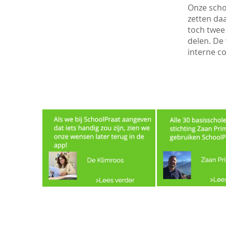
Onze scho
zetten da
toch twee 
delen. De
interne c