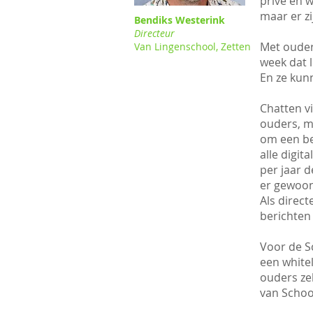
privé en w
maar er zij
Bendiks Westerink
Directeur
Met ouder
Van Lingenschool, Zetten
week dat 
En ze kunn
Chatten v
ouders, ma
om een ber
alle digit
per jaar 
er gewoon
Als direct
berichten
Voor de S
een white
ouders ze
van Schoo