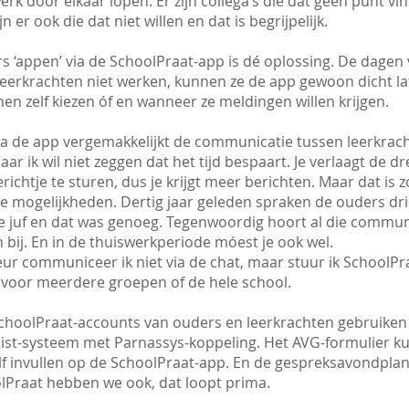
erk door elkaar lopen. Er zijn collega’s die dat geen punt vi
n er ook die dat niet willen en dat is begrijpelijk.
s ‘appen’ via de SchoolPraat-app is dé oplossing. De dagen
leerkrachten niet werken, kunnen ze de app gewoon dicht la
en zelf kiezen óf en wanneer ze meldingen willen krijgen.
ia de app vergemakkelijkt de communicatie tussen leerkrac
ar ik wil niet zeggen dat het tijd bespaart. Je verlaagt de d
ichtje te sturen, dus je krijgt meer berichten. Maar dat is 
ale mogelijkheden. Dertig jaar geleden spraken de ouders dr
de juf en dat was genoeg. Tegenwoordig hoort al die commun
 bij. En in de thuiswerkperiode móest je ook wel.
eur communiceer ik niet via de chat, maar stuur ik SchoolPr
 voor meerdere groepen of de hele school.
choolPraat-accounts van ouders en leerkrachten gebruiken
list-systeem met Parnassys-koppeling. Het AVG-formulier 
lf invullen op de SchoolPraat-app. En de gespreksavondpla
lPraat hebben we ook, dat loopt prima.