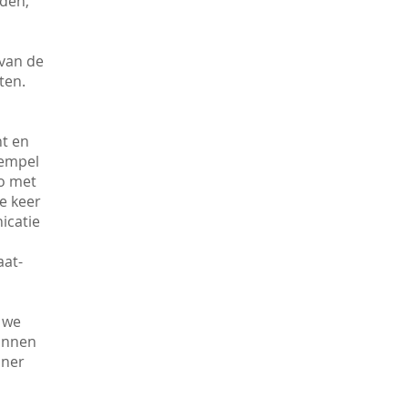
nden,
 van de
ten.
ht en
rempel
zo met
ie keer
icatie
aat-
 we
kunnen
nner