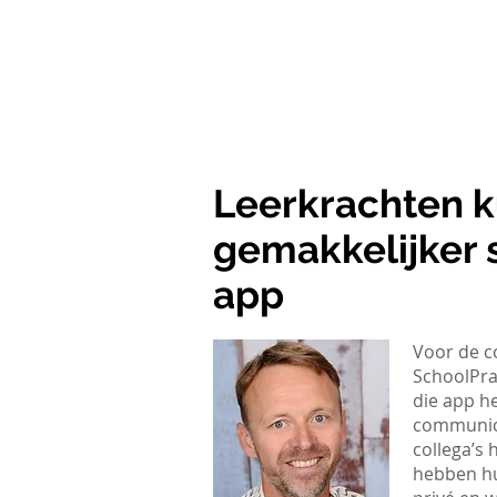
Home
School app van SchoolPra
Leerkrachten k
gemakkelijker 
app
Voor de c
SchoolPraa
die app he
communice
collega’s
hebben hu